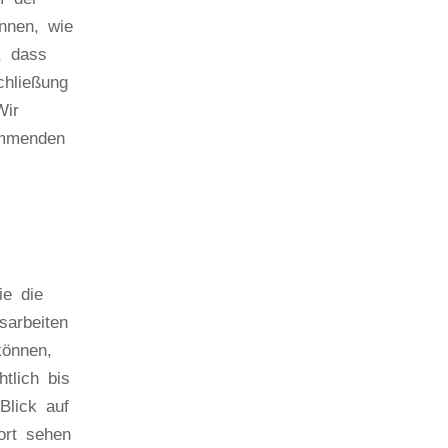
nnen, wie
, dass
chließung
Wir
ommenden
e die
sarbeiten
können,
tlich bis
Blick auf
Dort sehen