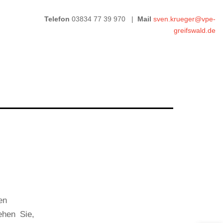
Telefon
03834 77 39 970 |
Mail
sven.krueger@vpe-
greifswald.de
en
ehen Sie,