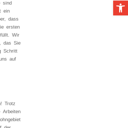
Op
 sind
t ein
er, dass
ie ersten
üllt. Wir
, das Sie
 Schritt
uns auf
! Trotz
 Arbeiten
ohngebiet
f der