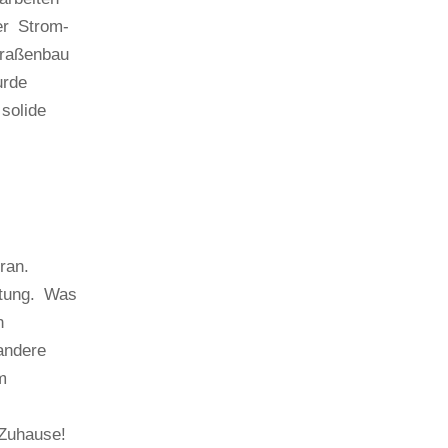
er Strom-
traßenbau
urde
solide
ran.
itung. Was
n
andere
m
 Zuhause!