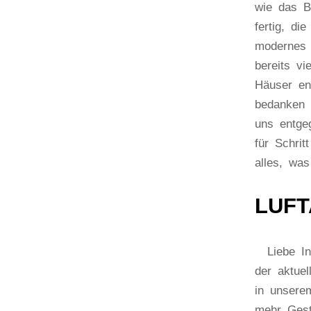
wie das B
fertig, di
modernes 
bereits vi
Häuser en
bedanken 
uns entge
für Schrit
alles, was
LUFT
Liebe Int
der aktue
in unsere
mehr Gest