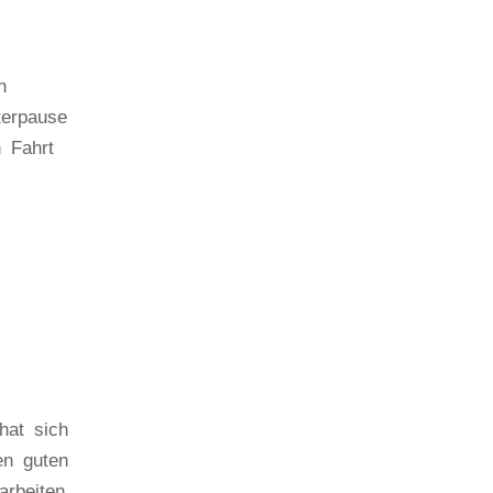
n
terpause
n Fahrt
hat sich
en guten
arbeiten