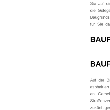
Sie auf e
die Geleg
Baugrunds
für Sie da
BAUF
BAUF
Auf der Ba
asphaltie
an. Gemei
Straßenve
zukünftig