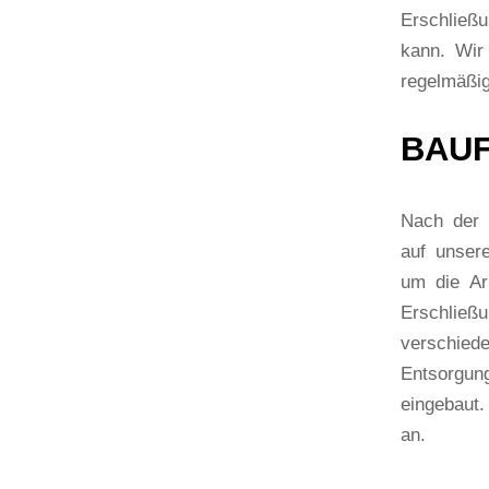
Erschließ
kann. Wir 
regelmäßi
BAUF
Nach der 
auf unser
um die Arb
Erschließ
verschied
Entsorgun
eingebaut
an.