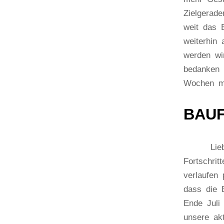
Zielgerad
weit das 
weiterhin 
werden wir
bedanken 
Wochen mi
BAUF
Liebe Int
Fortschrit
verlaufen 
dass die E
Ende Juli
unsere akt