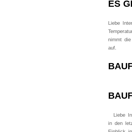
ES G
Liebe Int
Temperatu
nimmt die 
auf.
BAUF
BAUF
Liebe Int
in den le
Einblick i