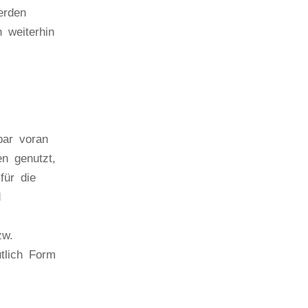
erden
h weiterhin
bar voran
n genutzt,
für die
d
zw.
tlich Form