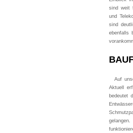
sind weit 
und Telek
sind deutl
ebenfalls
vorankomm
BAUF
Auf unser
Aktuell e
bedeutet d
Entwässer
Schmutzpa
gelangen. 
funktionie