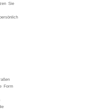
tzen Sie
ersönlich
traßen
ge Form
n
ie